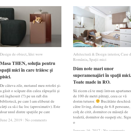
Design de obiect
Design de obiect
,
Idei wow
Idei wow
Arhitectură & Design interior
Arhitectură & Design interior
,
Case 
Case 
România
România
,
Spații mici
Spații mici
Masa THEN, soluția pentru
Masa THEN, soluția pentru
Dăm note mari unor
Dăm note mari unor
spații mici în care trăiesc și
spații mici în care trăiesc și
superamenajări în spații mici
superamenajări în spații mici
pisici.
pisici.
Toate made in RO.
Toate made in RO.
De câteva zile, motanul meu rotofei și-
a găsit o scăpare din calea zăpușelii și
Să zicem că te muți într-un apartame
stă înghesuit (!!) pe un raft din
de 100 de metri pătrați, ceea ce vă
bibliotecă, pe care l-am eliberat de
dorim tuturor.
Bucătărie deschisă
cărți ca să-i fac loc (aproximativ). Este
către living, dining de 6-8 persoane,
doar unul dintre spațiile pe care
colț de citit, dormitor cu măsuță de
toaletă, dormitor de oaspeți etc. Sigu
June 24, 2019
June 24, 2019
/
/
No comments
No comments
o
January 16, 2017
January 16, 2017
/
/
No comments
No comments