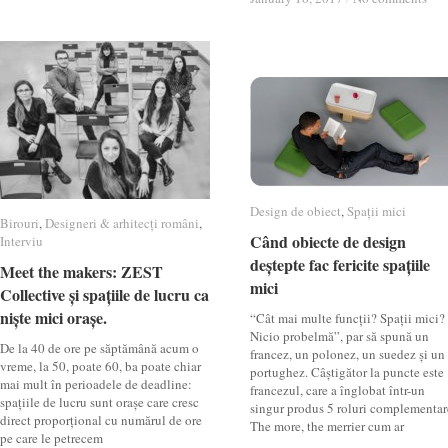
Design de obiect
Design de obiect
,
Spații mici
Spații mici
Birouri
Birouri
,
Designeri & arhitecți români
Designeri & arhitecți români
,
Când obiecte de design
Când obiecte de design
Interviu
Interviu
deștepte fac fericite spațiile
deștepte fac fericite spațiile
Meet the makers: ZEST
Meet the makers: ZEST
mici
mici
Collective și spațiile de lucru ca
Collective și spațiile de lucru ca
niște mici orașe.
niște mici orașe.
“Cât mai multe funcții? Spații mici?
Nicio probelmă”, par să spună un
De la 40 de ore pe săptămână acum o
francez, un polonez, un suedez și un
vreme, la 50, poate 60, ba poate chiar
portughez. Câștigător la puncte este
mai mult în perioadele de deadline:
francezul, care a înglobat într-un
spațiile de lucru sunt orașe care cresc
singur produs 5 roluri complementar
direct proporțional cu numărul de ore
The more, the merrier cum ar
pe care le petrecem