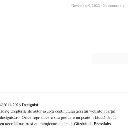
November 9, 2022
November 9, 2022
/
/
No comments
No comments
Designist
©2011-2026
Toate drepturile de autor asupra conținutului acestui website aparțin
designist.ro. Orice reproducere sau preluare nu poate fi făcută decât
Presslabs
cu acordul nostru și cu menționarea sursei. Găzduit de
.