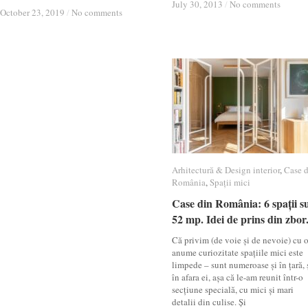
July 30, 2013
July 30, 2013
/
/
No comments
No comments
October 23, 2019
October 23, 2019
/
/
No comments
No comments
Arhitectură & Design interior
Arhitectură & Design interior
,
Case 
Case 
România
România
,
Spații mici
Spații mici
Case din România: 6 spații s
Case din România: 6 spații s
52 mp. Idei de prins din zbor
52 mp. Idei de prins din zbor
Că privim (de voie și de nevoie) cu 
anume curiozitate spațiile mici este
limpede – sunt numeroase și în țară, 
în afara ei, așa că le-am reunit într-o
secțiune specială, cu mici și mari
detalii din culise. Și