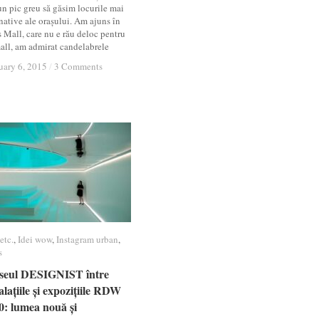
un pic greu să găsim locurile mai
native ale orașului. Am ajuns în
s Mall, care nu e rău deloc pentru
all, am admirat candelabrele
uary 6, 2015
uary 6, 2015
/
/
3 Comments
3 Comments
etc.
etc.
,
Idei wow
Idei wow
,
Instagram urban
Instagram urban
,
s
s
seul DESIGNIST între
seul DESIGNIST între
alațiile și expozițiile RDW
alațiile și expozițiile RDW
0: lumea nouă și
0: lumea nouă și