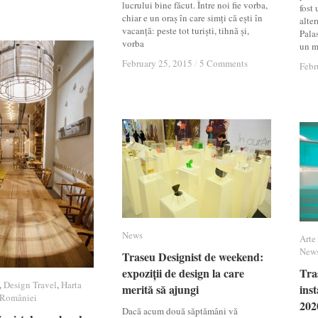
lucrului bine făcut. Între noi fie vorba,
fost 
chiar e un oraș în care simți că ești în
alter
vacanță: peste tot turiști, tihnă și,
Pala
vorba
un m
February 25, 2015
February 25, 2015
/
/
5 Comments
5 Comments
Febr
Febr
News
News
Arte 
Arte 
New
New
Traseu Designist de weekend:
Traseu Designist de weekend:
expoziții de design la care
expoziții de design la care
Tra
Tra
,
Design Travel
Design Travel
,
Harta
Harta
merită să ajungi
merită să ajungi
inst
inst
României
României
202
202
Dacă acum două săptămâni vă