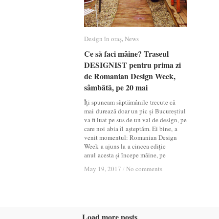
Design în oraș
Design în oraș
,
News
News
Ce să faci mâine? Traseul
Ce să faci mâine? Traseul
DESIGNIST pentru prima zi
DESIGNIST pentru prima zi
de Romanian Design Week,
de Romanian Design Week,
sâmbătă, pe 20 mai
sâmbătă, pe 20 mai
Îți spuneam săptămânile trecute că
mai durează doar un pic și Bucureștiul
va fi luat pe sus de un val de design, pe
care noi abia îl așteptăm. Ei bine, a
venit momentul: Romanian Design
Week a ajuns la a cincea ediție
anul acesta și începe mâine, pe
May 19, 2017
May 19, 2017
/
/
No comments
No comments
Load more posts