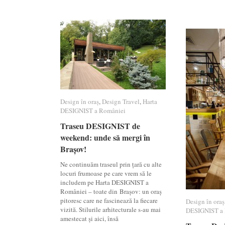
Design în oraș
Design în oraș
,
Design Travel
Design Travel
,
Harta
Harta
DESIGNIST a României
DESIGNIST a României
Traseu DESIGNIST de
Traseu DESIGNIST de
weekend: unde să mergi în
weekend: unde să mergi în
Brașov!
Brașov!
Ne continuăm traseul prin țară cu alte
locuri frumoase pe care vrem să le
includem pe Harta DESIGNIST a
României – toate din Brașov: un oraș
pitoresc care ne fascinează la fiecare
Design în oraș
Design în oraș
vizită. Stilurile arhitecturale s-au mai
DESIGNIST a 
DESIGNIST a 
amestecat și aici, însă