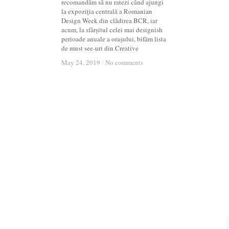
recomandăm să nu ratezi când ajungi
la expoziția centrală a Romanian
Design Week din clădirea BCR, iar
acum, la sfârșitul celei mai designish
perioade anuale a orașului, bifăm lista
de must see-uri din Creative
May 24, 2019
May 24, 2019
/
/
No comments
No comments