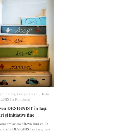
gn în oraș
gn în oraș
,
Design Travel
Design Travel
,
Harta
Harta
GNIST a României
GNIST a României
seu DESIGNIST în Iași:
seu DESIGNIST în Iași:
ri și inițiative fine
ri și inițiative fine
puneam acum câteva luni că, la
a vizită DESIGNIST în Iași, ne-a