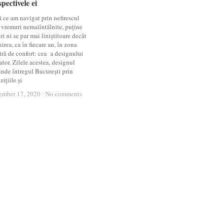
pectivele ei
pectivele ei
 ce am navigat prin nefirescul
 vremuri nemaiîntâlnite, puține
ri ni se par mai liniștitoare decât
irea, ca în fiecare an, în zona
tră de confort: cea a designului
tor. Zilele acestea, designul
inde întregul București prin
ițiile și
ember 17, 2020
ember 17, 2020
/
/
No comments
No comments