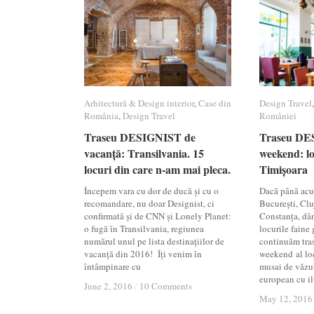
Arhitectură & Design interior
Arhitectură & Design interior
,
Case din
Case din
Design Travel
Design Travel
România
România
,
Design Travel
Design Travel
României
României
Traseu DESIGNIST de
Traseu DESIGNIST de
Traseu DE
Traseu DE
vacanță: Transilvania. 15
vacanță: Transilvania. 15
weekend: lo
weekend: lo
locuri din care n-am mai pleca.
locuri din care n-am mai pleca.
Timișoara
Timișoara
Începem vara cu dor de ducă și cu o
Dacă până acu
recomandare, nu doar Designist, ci
București, Cluj
confirmată și de CNN și Lonely Planet:
Constanța, dân
o fugă în Transilvania, regiunea
locurile faine 
numărul unul pe lista destinațiilor de
continuăm tra
vacanță din 2016! Îți venim în
weekend al loc
întâmpinare cu
musai de văzut
european cu ilu
June 2, 2016
June 2, 2016
/
/
10 Comments
10 Comments
May 12, 2016
May 12, 2016