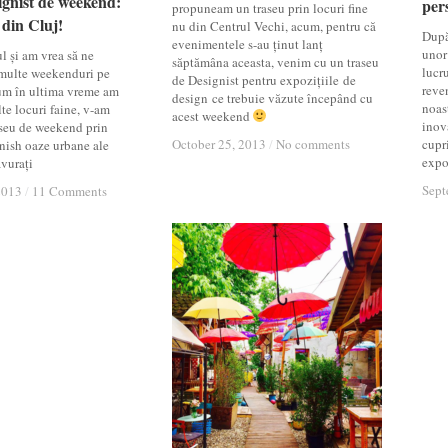
gnist de weekend:
gnist de weekend:
pers
pers
propuneam un traseu prin locuri fine
 din Cluj!
 din Cluj!
nu din Centrul Vechi, acum, pentru că
După
evenimentele s-au ținut lanț
unor
l și am vrea să ne
săptămâna aceasta, venim cu un traseu
lucru
multe weekenduri pe
de Designist pentru expozițiile de
reven
Cum în ultima vreme am
design ce trebuie văzute începând cu
noas
te locuri faine, v-am
acest weekend
inova
aseu de weekend prin
October 25, 2013
October 25, 2013
/
/
No comments
No comments
cupr
nish oaze urbane ale
expoz
avurați
Sept
Sept
2013
2013
/
/
11 Comments
11 Comments