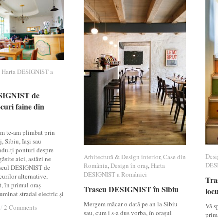
,
Harta DESIGNIST a
Harta DESIGNIST a
SIGNIST de
SIGNIST de
curi faine din
curi faine din
m te-am plimbat prin
, Sibiu, Iași sau
du-ți ponturi despre
Desi
Desi
Arhitectură & Design interior
Arhitectură & Design interior
,
Case din
Case din
găsite aici, astăzi ne
DESI
DESI
România
România
,
Design în oraș
Design în oraș
,
Harta
Harta
seul DESIGNIST de
DESIGNIST a României
DESIGNIST a României
urilor alternative,
Tra
Tra
, în primul oraș
Traseu DESIGNIST în Sibiu
Traseu DESIGNIST în Sibiu
locu
locu
minat stradal electric și
Mergem măcar o dată pe an la Sibiu
Vă s
/
/
2 Comments
2 Comments
sau, cum i s-a dus vorba, în orașul
prim