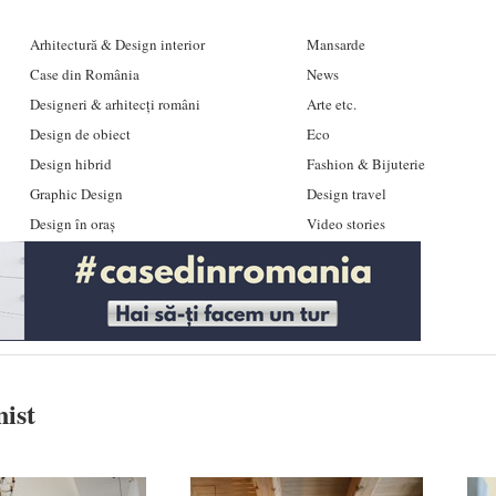
Arhitectură & Design interior
Mansarde
Case din România
News
Designeri & arhitecți români
Arte etc.
Design de obiect
Eco
Design hibrid
Fashion & Bijuterie
Graphic Design
Design travel
Design în oraș
Video stories
nist