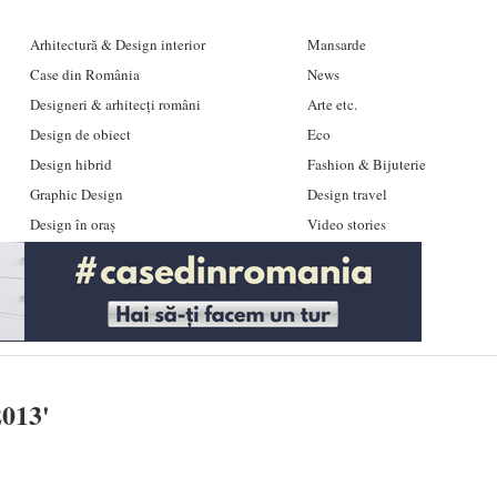
Arhitectură & Design interior
Mansarde
Case din România
News
Designeri & arhitecți români
Arte etc.
Design de obiect
Eco
Design hibrid
Fashion & Bijuterie
Graphic Design
Design travel
Design în oraș
Video stories
2013
'