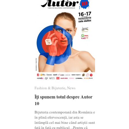
Fashion & Bijuterie
Fashion & Bijuterie
,
News
News
Îți spunem totul despre Autor
Îți spunem totul despre Autor
10
10
Bijuteria contemporană din România e
în plină efervescență, iar asta se
întâmplă cel mai bine când artiștii sunt
față în față cu publicul. „Pentru că