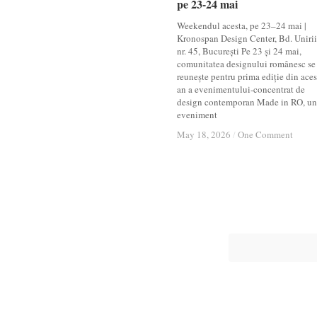
pe 23-24 mai
pe 23-24 mai
Weekendul acesta, pe 23–24 mai |
Kronospan Design Center, Bd. Unirii
nr. 45, București Pe 23 și 24 mai,
comunitatea designului românesc se
reunește pentru prima ediție din aces
an a evenimentului-concentrat de
design contemporan Made in RO, un
eveniment
May 18, 2026
May 18, 2026
/
/
One Comment
One Comment