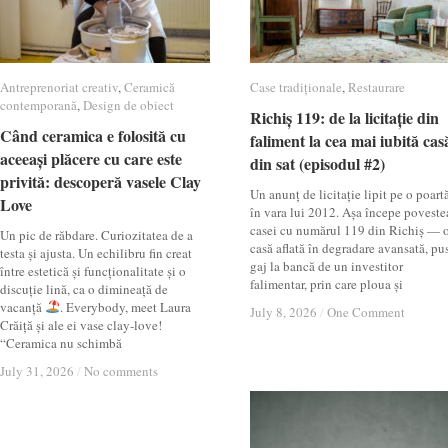
Antreprenoriat creativ
Antreprenoriat creativ
,
Ceramică
Ceramică
Case tradiționale
Case tradiționale
,
Restaurare
Restaurare
contemporană
contemporană
,
Design de obiect
Design de obiect
Richiș 119: de la licitație din
Richiș 119: de la licitație din
Când ceramica e folosită cu
Când ceramica e folosită cu
faliment la cea mai iubită cas
faliment la cea mai iubită cas
aceeași plăcere cu care este
aceeași plăcere cu care este
din sat (episodul #2)
din sat (episodul #2)
privită: descoperă vasele Clay
privită: descoperă vasele Clay
Un anunț de licitație lipit pe o poartă
Love
Love
în vara lui 2012. Așa începe poveste
casei cu numărul 119 din Richiș — 
Un pic de răbdare. Curiozitatea de a
casă aflată în degradare avansată, pu
testa și ajusta. Un echilibru fin creat
gaj la bancă de un investitor
între estetică și funcționalitate și o
falimentar, prin care ploua și
discuție lină, ca o dimineață de
vacanță
. Everybody, meet Laura
July 8, 2026
July 8, 2026
/
/
One Comment
One Comment
Crăiță și ale ei vase clay-love!
“Ceramica nu schimbă
July 31, 2026
July 31, 2026
/
/
No comments
No comments