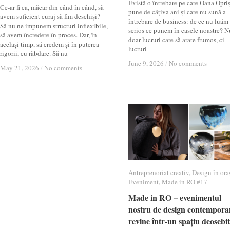
Există o întrebare pe care Oana Opri
Ce-ar fi ca, măcar din când în când, să
pune de câțiva ani și care nu sună a
avem suficient curaj să fim deschiși?
întrebare de business: de ce nu luăm
Să nu ne impunem structuri inflexibile,
serios ce punem în casele noastre? N
să avem încredere în proces. Dar, în
doar lucruri care să arate frumos, ci
același timp, să credem și în puterea
lucruri
rigorii, cu răbdare. Să nu
June 9, 2026
June 9, 2026
/
/
No comments
No comments
May 21, 2026
May 21, 2026
/
/
No comments
No comments
Antreprenoriat creativ
Antreprenoriat creativ
,
Design în ora
Design în ora
Eveniment
Eveniment
,
Made in RO #17
Made in RO #17
Made in RO – evenimentul
Made in RO – evenimentul
nostru de design contempora
nostru de design contempora
revine într-un spațiu deosebit
revine într-un spațiu deosebit