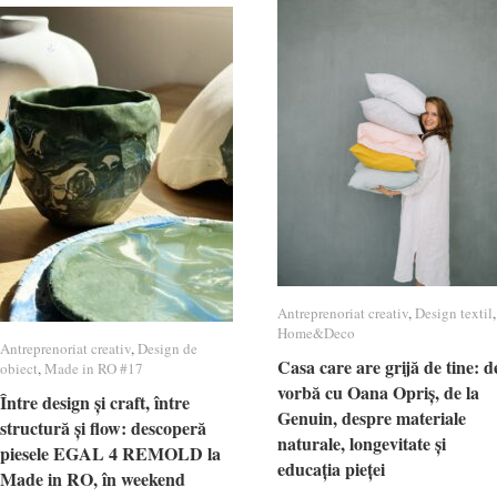
Antreprenoriat creativ
Antreprenoriat creativ
,
Design textil
Design textil
,
Home&Deco
Home&Deco
Antreprenoriat creativ
Antreprenoriat creativ
,
Design de
Design de
Casa care are grijă de tine: d
Casa care are grijă de tine: d
obiect
obiect
,
Made in RO #17
Made in RO #17
vorbă cu Oana Opriș, de la
vorbă cu Oana Opriș, de la
Între design și craft, între
Între design și craft, între
Genuin, despre materiale
Genuin, despre materiale
structură și flow: descoperă
structură și flow: descoperă
naturale, longevitate și
naturale, longevitate și
piesele EGAL 4 REMOLD la
piesele EGAL 4 REMOLD la
educația pieței
educația pieței
Made in RO, în weekend
Made in RO, în weekend