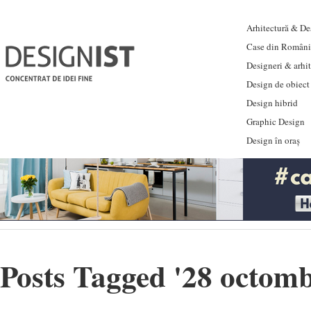
Arhitectură & Des
Case din Români
Designeri & arhi
Design de obiect
Design hibrid
Graphic Design
Design în oraș
Posts Tagged '
28 octomb