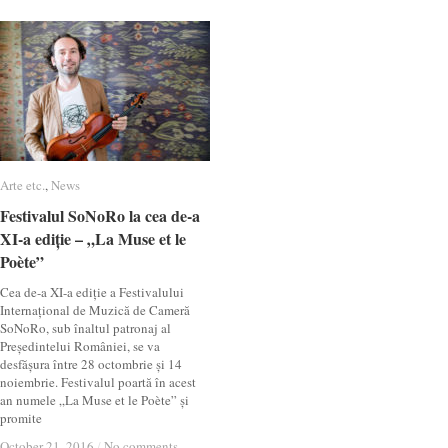
Arte etc.
Arte etc.
,
News
News
Festivalul SoNoRo la cea de-a
Festivalul SoNoRo la cea de-a
XI-a ediție – „La Muse et le
XI-a ediție – „La Muse et le
Poète”
Poète”
Cea de-a XI-a ediție a Festivalului
Internațional de Muzică de Cameră
SoNoRo, sub înaltul patronaj al
Președintelui României, se va
desfășura între 28 octombrie și 14
noiembrie. Festivalul poartă în acest
an numele „La Muse et le Poète” și
promite
October 21, 2016
October 21, 2016
/
/
No comments
No comments