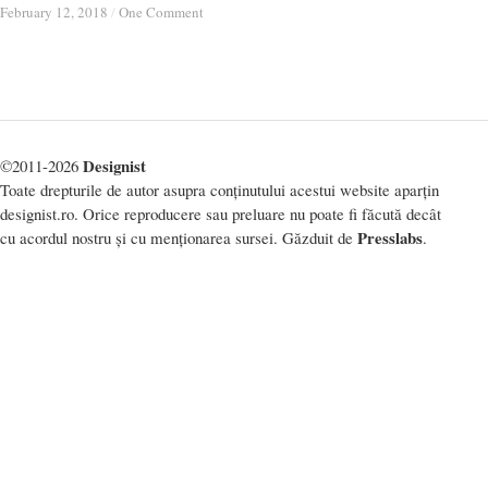
February 12, 2018
February 12, 2018
/
/
One Comment
One Comment
Designist
©2011-2026
Toate drepturile de autor asupra conținutului acestui website aparțin
designist.ro. Orice reproducere sau preluare nu poate fi făcută decât
Presslabs
cu acordul nostru și cu menționarea sursei. Găzduit de
.