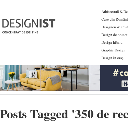
Arhitectură & Des
Case din Români
Designeri & arhi
Design de obiect
Design hibrid
Graphic Design
Design în oraș
Posts Tagged '
350 de rec