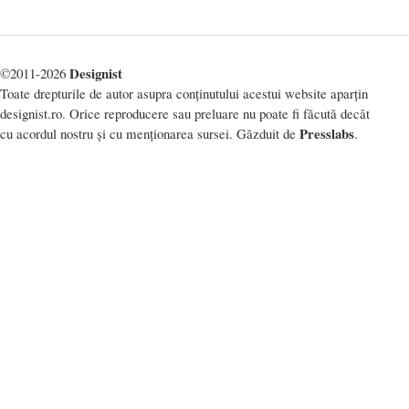
Designist
©2011-2026
Toate drepturile de autor asupra conținutului acestui website aparțin
designist.ro. Orice reproducere sau preluare nu poate fi făcută decât
Presslabs
cu acordul nostru și cu menționarea sursei. Găzduit de
.