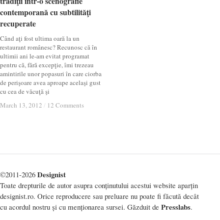
tradiţii într-o scenografie
tradiţii într-o scenografie
contemporană cu subtilităţi
contemporană cu subtilităţi
recuperate
recuperate
Când aţi fost ultima oară la un
restaurant românesc? Recunosc că în
ultimii ani le-am evitat programat
pentru că, fără excepţie, îmi trezeau
amintirile unor popasuri în care ciorba
de perişoare avea aproape acelaşi gust
cu cea de văcuţă şi
March 13, 2012
March 13, 2012
/
/
12 Comments
12 Comments
Designist
©2011-2026
Toate drepturile de autor asupra conținutului acestui website aparțin
designist.ro. Orice reproducere sau preluare nu poate fi făcută decât
Presslabs
cu acordul nostru și cu menționarea sursei. Găzduit de
.