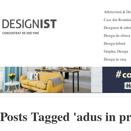
Arhitectură & Des
Case din Români
Designeri & arhi
Design de obiect
Design hibrid
Graphic Design
Design în oraș
Posts Tagged '
adus in p