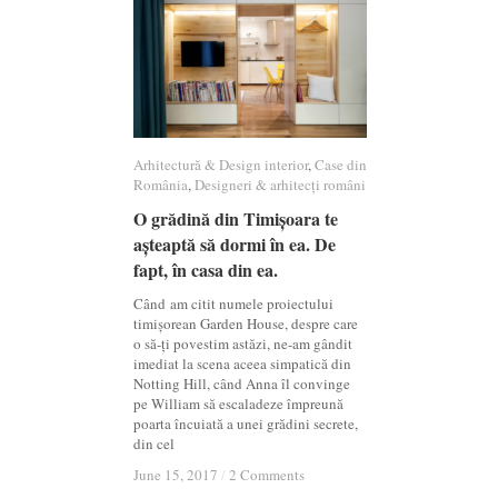
Arhitectură & Design interior
Arhitectură & Design interior
,
Case din
Case din
România
România
,
Designeri & arhitecți români
Designeri & arhitecți români
O grădină din Timișoara te
O grădină din Timișoara te
așteaptă să dormi în ea. De
așteaptă să dormi în ea. De
fapt, în casa din ea.
fapt, în casa din ea.
Când am citit numele proiectului
timișorean Garden House, despre care
o să-ți povestim astăzi, ne-am gândit
imediat la scena aceea simpatică din
Notting Hill, când Anna îl convinge
pe William să escaladeze împreună
poarta încuiată a unei grădini secrete,
din cel
June 15, 2017
June 15, 2017
/
/
2 Comments
2 Comments