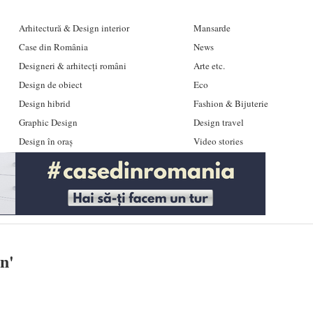
Arhitectură & Design interior
Mansarde
Case din România
News
Designeri & arhitecți români
Arte etc.
Design de obiect
Eco
Design hibrid
Fashion & Bijuterie
Graphic Design
Design travel
Design în oraș
Video stories
an
'