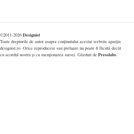
Designist
©2011-2026
Toate drepturile de autor asupra conținutului acestui website aparțin
designist.ro. Orice reproducere sau preluare nu poate fi făcută decât
Presslabs
cu acordul nostru și cu menționarea sursei. Găzduit de
.