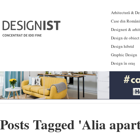
Arhitectură & Des
Case din Români
Designeri & arhi
Design de obiect
Design hibrid
Graphic Design
Design în oraș
Posts Tagged '
Alia apar