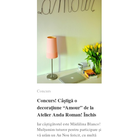
Concurs
Concurs
Concurs! Câștigă o
Concurs! Câștigă o
decorațiune “Amour” de la
decorațiune “Amour” de la
Atelier Anda Roman! Închis
Atelier Anda Roman! Închis
Iar câștigătorul este Mădălina Blanco!
Mulțumim tuturor pentru participare și
vă urăm un An Nou fericit, cu multă