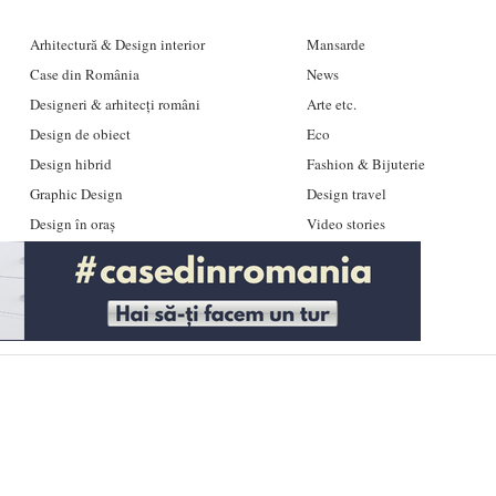
Arhitectură & Design interior
Mansarde
Case din România
News
Designeri & arhitecți români
Arte etc.
Design de obiect
Eco
Design hibrid
Fashion & Bijuterie
Graphic Design
Design travel
Design în oraș
Video stories