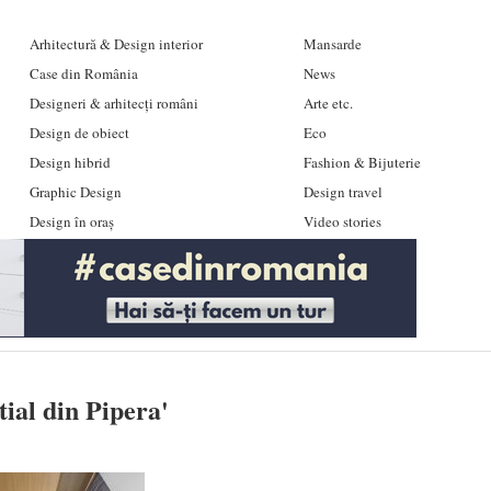
Arhitectură & Design interior
Mansarde
Case din România
News
Designeri & arhitecți români
Arte etc.
Design de obiect
Eco
Design hibrid
Fashion & Bijuterie
Graphic Design
Design travel
Design în oraș
Video stories
ial din Pipera
'