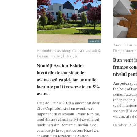
Ansambluri re
Ansambluri re
Ansambluri rezidențiale
Ansambluri rezidențiale
,
Arhitectură &
Arhitectură &
Design interio
Design interio
Design interior
Design interior
,
Lifestyle
Lifestyle
Bun venit î
Bun venit î
Noutăți Avalon Estate:
Noutăți Avalon Estate:
frumos cons
frumos cons
lucrările de construcție
lucrările de construcție
nivelul pen
nivelul pen
avansează rapid, iar anumite
avansează rapid, iar anumite
Am putea spun
locuințe pot fi rezervate cu 5%
locuințe pot fi rezervate cu 5%
the best of two
avans.
avans.
comunitatea, și
independența ș
Data de 1 iunie 2025 a marcat nu doar
scară interioar
Ziua Copilului, ci și un eveniment
socoteală și de
important în calendarul Prime Kapital,
volumetria du
unul dintre cei mai activi dezvoltatori
imobiliari din România: lucrările de
October 15, 2
October 15, 2
construcție la suprastructura Fazei 2 a
ansamblului rezidențial Avalon