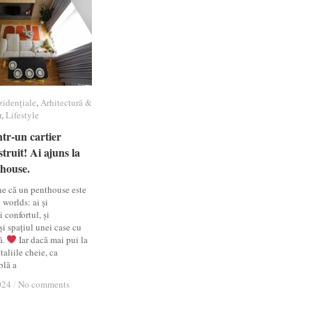
zidențiale
zidențiale
,
Arhitectură &
Arhitectură &
r
r
,
Lifestyle
Lifestyle
ntr-un cartier
ntr-un cartier
truit! Ai ajuns la
truit! Ai ajuns la
thouse.
thouse.
e că un penthouse este
 worlds: ai și
 confortul, și
i spațiul unei case cu
ă.
Iar dacă mai pui la
taliile cheie, ca
blă a
024
024
/
/
No comments
No comments