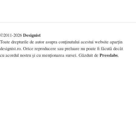
Designist
©2011-2026
Toate drepturile de autor asupra conținutului acestui website aparțin
designist.ro. Orice reproducere sau preluare nu poate fi făcută decât
Presslabs
cu acordul nostru și cu menționarea sursei. Găzduit de
.