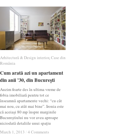
Arhitectură & Design interior
Arhitectură & Design interior
,
Case din
Case din
România
România
Cum arată azi un apartament
Cum arată azi un apartament
din anii ’30, din București
din anii ’30, din București
Auzim foarte des în ultima vreme de
fobia imobiliară pentru tot ce
înseamnă apartamente vechi: “cu cât
mai nou, cu atât mai bine”. Ironia este
că aceiași 80 mp înspre marginile
Bucureștiului nu vor avea aproape
niciodată detaliile unui spațiu
March 1, 2013
March 1, 2013
/
/
4 Comments
4 Comments