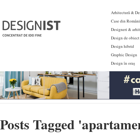
Arhitectură & Des
Case din Români
Designeri & arhi
Design de obiect
Design hibrid
Graphic Design
Design în oraș
Posts Tagged '
apartamen