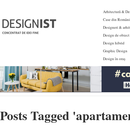
Arhitectură & Des
Case din Români
Designeri & arhi
Design de obiect
Design hibrid
Graphic Design
Design în oraș
Posts Tagged '
apartamen