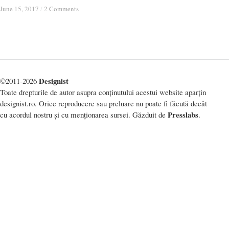
June 15, 2017
June 15, 2017
/
/
2 Comments
2 Comments
Designist
©2011-2026
Toate drepturile de autor asupra conținutului acestui website aparțin
designist.ro. Orice reproducere sau preluare nu poate fi făcută decât
Presslabs
cu acordul nostru și cu menționarea sursei. Găzduit de
.