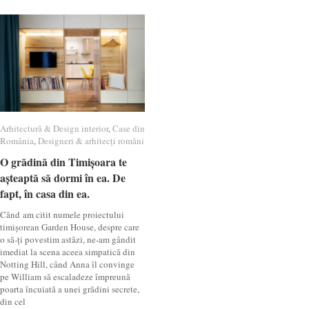
Arhitectură & Design interior
Arhitectură & Design interior
,
Case din
Case din
România
România
,
Designeri & arhitecți români
Designeri & arhitecți români
O grădină din Timișoara te
O grădină din Timișoara te
așteaptă să dormi în ea. De
așteaptă să dormi în ea. De
fapt, în casa din ea.
fapt, în casa din ea.
Când am citit numele proiectului
timișorean Garden House, despre care
o să-ți povestim astăzi, ne-am gândit
imediat la scena aceea simpatică din
Notting Hill, când Anna îl convinge
pe William să escaladeze împreună
poarta încuiată a unei grădini secrete,
din cel