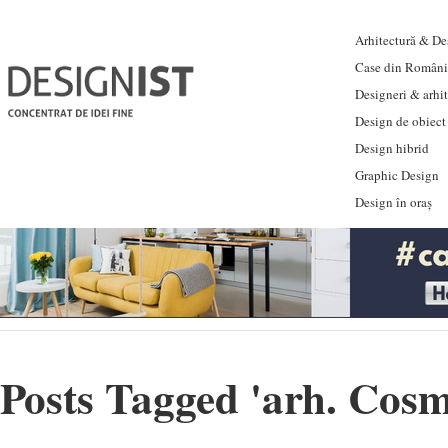
Arhitectură & Des
Case din Români
Designeri & arhi
Design de obiect
Design hibrid
Graphic Design
Design în oraș
Posts Tagged '
arh. Cos