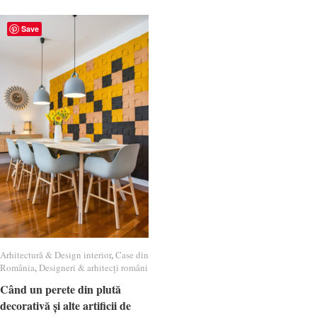
Save
Arhitectură & Design interior
Arhitectură & Design interior
,
Case din
Case din
România
România
,
Designeri & arhitecți români
Designeri & arhitecți români
Când un perete din plută
Când un perete din plută
decorativă și alte artificii de
decorativă și alte artificii de