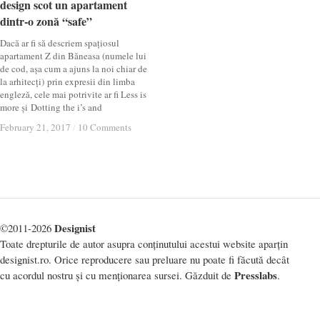
design scot un apartament
design scot un apartament
dintr-o zonă “safe”
dintr-o zonă “safe”
Dacă ar fi să descriem spațiosul
apartament Z din Băneasa (numele lui
de cod, așa cum a ajuns la noi chiar de
la arhitecți) prin expresii din limba
engleză, cele mai potrivite ar fi Less is
more și Dotting the i’s and
February 21, 2017
February 21, 2017
/
/
10 Comments
10 Comments
Designist
©2011-2026
Toate drepturile de autor asupra conținutului acestui website aparțin
designist.ro. Orice reproducere sau preluare nu poate fi făcută decât
Presslabs
cu acordul nostru și cu menționarea sursei. Găzduit de
.