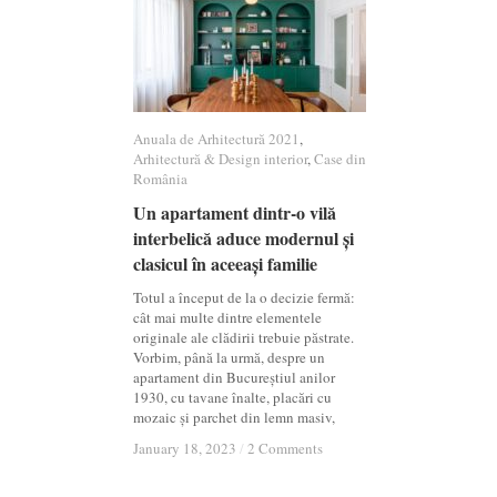
Anuala de Arhitectură 2021
Anuala de Arhitectură 2021
,
Arhitectură & Design interior
Arhitectură & Design interior
,
Case din
Case din
România
România
Un apartament dintr-o vilă
Un apartament dintr-o vilă
interbelică aduce modernul și
interbelică aduce modernul și
clasicul în aceeași familie
clasicul în aceeași familie
Totul a început de la o decizie fermă:
cât mai multe dintre elementele
originale ale clădirii trebuie păstrate.
Vorbim, până la urmă, despre un
apartament din Bucureștiul anilor
1930, cu tavane înalte, placări cu
mozaic și parchet din lemn masiv,
January 18, 2023
January 18, 2023
/
/
2 Comments
2 Comments