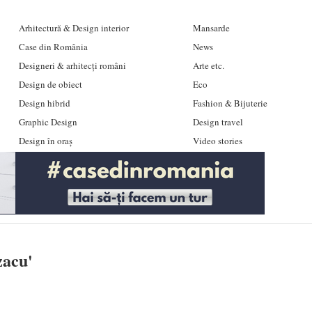
Arhitectură & Design interior
Mansarde
Case din România
News
Designeri & arhitecți români
Arte etc.
Design de obiect
Eco
Design hibrid
Fashion & Bijuterie
Graphic Design
Design travel
Design în oraș
Video stories
zacu
'