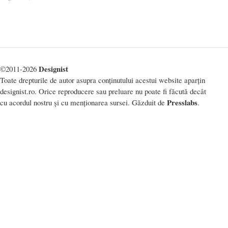
Designist
©2011-2026
Toate drepturile de autor asupra conținutului acestui website aparțin
designist.ro. Orice reproducere sau preluare nu poate fi făcută decât
Presslabs
cu acordul nostru și cu menționarea sursei. Găzduit de
.