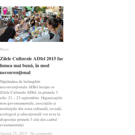
News
News
Zilele Culturale ADfel 2015 fac
Zilele Culturale ADfel 2015 fac
lumea mai bună, în mod
lumea mai bună, în mod
neconvențional
neconvențional
Săptămâna de întâmplări
neconvenționale ADfel începe cu
Zilele Culturale ADfel, în primele 3
zile: 21 – 23 septembrie. Organizațiile
non-guvernamentale, asociațiile și
instituțiile din zona culturală, socială,
ecologică și educațională vor avea la
dispoziție primele 3 zile din cadrul
evenimentului
August 25, 2015
August 25, 2015
/
/
No comments
No comments