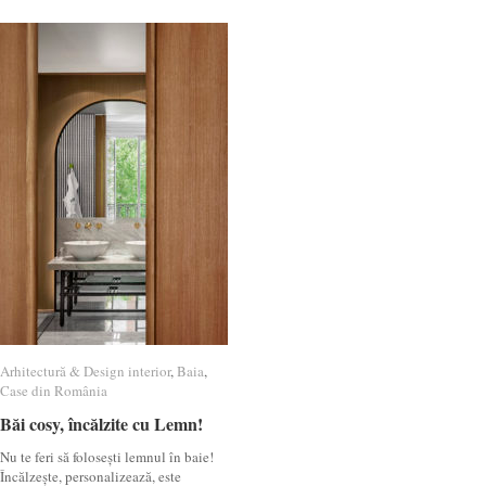
Arhitectură & Design interior
Arhitectură & Design interior
,
Baia
Baia
,
Case din România
Case din România
Băi cosy, încălzite cu Lemn!
Băi cosy, încălzite cu Lemn!
Nu te feri să folosești lemnul în baie!
Încălzește, personalizează, este