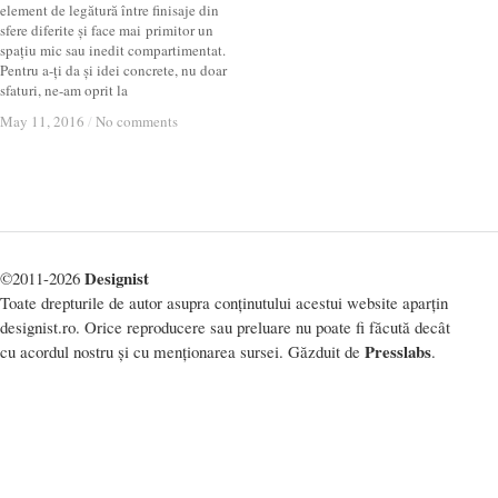
element de legătură între finisaje din
sfere diferite și face mai primitor un
spațiu mic sau inedit compartimentat.
Pentru a-ți da și idei concrete, nu doar
sfaturi, ne-am oprit la
May 11, 2016
May 11, 2016
/
/
No comments
No comments
Designist
©2011-2026
Toate drepturile de autor asupra conținutului acestui website aparțin
designist.ro. Orice reproducere sau preluare nu poate fi făcută decât
Presslabs
cu acordul nostru și cu menționarea sursei. Găzduit de
.