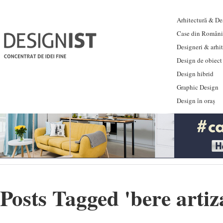
Arhitectură & Des
Case din Români
Designeri & arhi
Design de obiect
Design hibrid
Graphic Design
Design în oraș
Posts Tagged '
bere arti