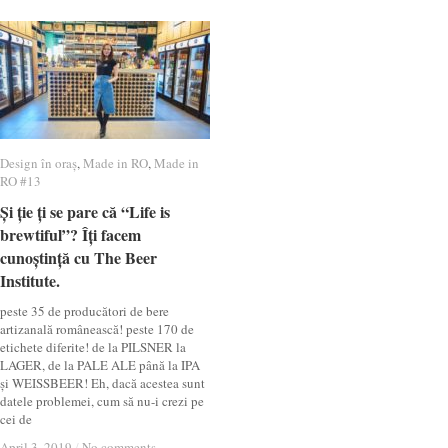
Design în oraș
Design în oraș
,
Made in RO
Made in RO
,
Made in
Made in
RO #13
RO #13
Și ție ți se pare că “Life is
Și ție ți se pare că “Life is
brewtiful”? Îți facem
brewtiful”? Îți facem
cunoștință cu The Beer
cunoștință cu The Beer
Institute.
Institute.
peste 35 de producători de bere
artizanală românească! peste 170 de
etichete diferite! de la PILSNER la
LAGER, de la PALE ALE până la IPA
și WEISSBEER! Eh, dacă acestea sunt
datele problemei, cum să nu-i crezi pe
cei de
April 3, 2019
April 3, 2019
/
/
No comments
No comments