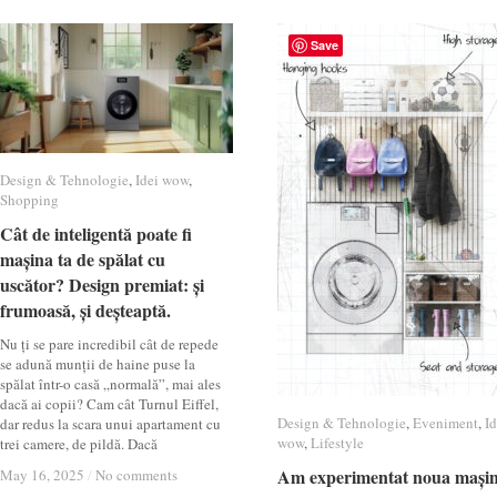
Save
Design & Tehnologie
Design & Tehnologie
,
Idei wow
Idei wow
,
Shopping
Shopping
Cât de inteligentă poate fi
Cât de inteligentă poate fi
mașina ta de spălat cu
mașina ta de spălat cu
uscător? Design premiat: și
uscător? Design premiat: și
frumoasă, și deșteaptă.
frumoasă, și deșteaptă.
Nu ți se pare incredibil cât de repede
se adună munții de haine puse la
spălat într-o casă „normală”, mai ales
dacă ai copii? Cam cât Turnul Eiffel,
Design & Tehnologie
Design & Tehnologie
,
Eveniment
Eveniment
,
Id
Id
dar redus la scara unui apartament cu
wow
wow
,
Lifestyle
Lifestyle
trei camere, de pildă. Dacă
Am experimentat noua mași
Am experimentat noua mași
May 16, 2025
May 16, 2025
/
/
No comments
No comments