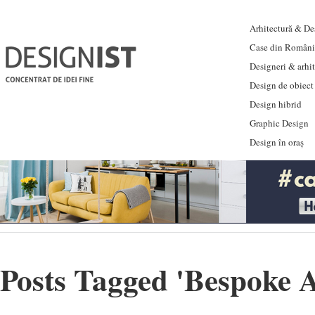
Arhitectură & Des
Case din Români
Designeri & arhi
Design de obiect
Design hibrid
Graphic Design
Design în oraș
Posts Tagged '
Bespoke 