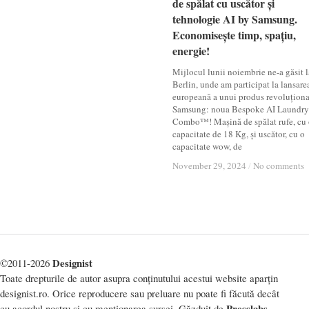
de spălat cu uscător și
de spălat cu uscător și
tehnologie AI by Samsung.
tehnologie AI by Samsung.
Economisește timp, spațiu,
Economisește timp, spațiu,
energie!
energie!
Mijlocul lunii noiembrie ne-a găsit l
Berlin, unde am participat la lansare
europeană a unui produs revoluționa
Samsung: noua Bespoke AI Laundry
Combo™! Mașină de spălat rufe, cu
capacitate de 18 Kg, și uscător, cu o
capacitate wow, de
November 29, 2024
November 29, 2024
/
/
No comments
No comments
Designist
©2011-2026
Toate drepturile de autor asupra conținutului acestui website aparțin
designist.ro. Orice reproducere sau preluare nu poate fi făcută decât
Presslabs
cu acordul nostru și cu menționarea sursei. Găzduit de
.