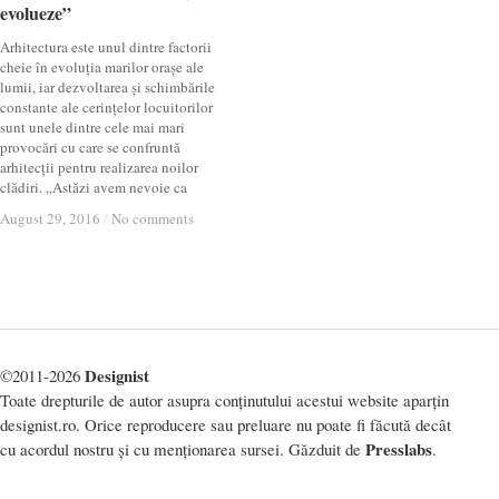
evolueze”
evolueze”
Arhitectura este unul dintre factorii
cheie în evoluția marilor orașe ale
lumii, iar dezvoltarea și schimbările
constante ale cerințelor locuitorilor
sunt unele dintre cele mai mari
provocări cu care se confruntă
arhitecții pentru realizarea noilor
clădiri. „Astăzi avem nevoie ca
August 29, 2016
August 29, 2016
/
/
No comments
No comments
Designist
©2011-2026
Toate drepturile de autor asupra conținutului acestui website aparțin
designist.ro. Orice reproducere sau preluare nu poate fi făcută decât
Presslabs
cu acordul nostru și cu menționarea sursei. Găzduit de
.