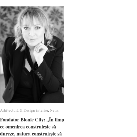
Arhitectură & Design interior
Arhitectură & Design interior
,
News
News
Fondator Bionic City: „În timp
Fondator Bionic City: „În timp
ce omenirea construiește să
ce omenirea construiește să
dureze, natura construiește să
dureze, natura construiește să