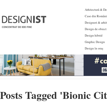
Arhitectură & Des
Case din Români
Designeri & arhi
Design de obiect
Design hibrid
Graphic Design
Design în oraș
Posts Tagged '
Bionic Ci