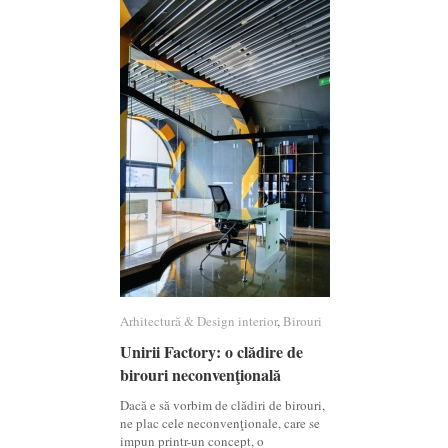
Arhitectură & Design interior
Arhitectură & Design interior
,
Birouri
Birouri
Unirii Factory: o clădire de
Unirii Factory: o clădire de
birouri neconvenţională
birouri neconvenţională
Dacă e să vorbim de clădiri de birouri,
ne plac cele neconvenţionale, care se
impun printr-un concept, o