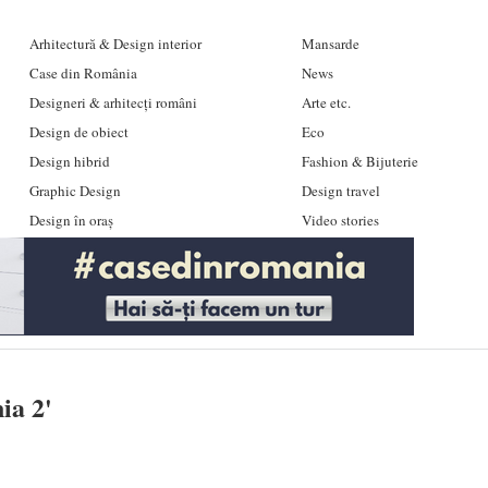
Arhitectură & Design interior
Mansarde
Case din România
News
Designeri & arhitecți români
Arte etc.
Design de obiect
Eco
Design hibrid
Fashion & Bijuterie
Graphic Design
Design travel
Design în oraș
Video stories
ia 2
'