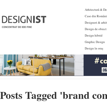
Arhitectură & Des
Case din Români
Designeri & arhi
Design de obiect
Design hibrid
Graphic Design
Design în oraș
Posts Tagged '
brand co