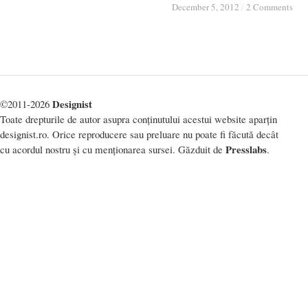
December 5, 2012
December 5, 2012
/
/
2 Comments
2 Comments
Designist
©2011-2026
Toate drepturile de autor asupra conținutului acestui website aparțin
designist.ro. Orice reproducere sau preluare nu poate fi făcută decât
Presslabs
cu acordul nostru și cu menționarea sursei. Găzduit de
.