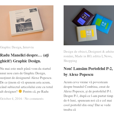
Graphic Design
Graphic Design
,
Interviu
Interviu
Design de obiect
Design de obiect
,
Designeri & arhite
Designeri & arhite
Radu Manelici despre… (ați
Radu Manelici despre… (ați
români
români
,
Made in RO, editia I
Made in RO, editia I
,
News
News
,
ghicit!) Graphic Design.
ghicit!) Graphic Design.
Shopping
Shopping
Nou! Lansăm Portofelul P-2,
Nou! Lansăm Portofelul P-2,
Nu mai este mult până vom da startul
unui nou curs de Graphic Design,
by Alexe Popescu
by Alexe Popescu
susținut de designerul Alexe Popescu.
Acum ceva vreme vă povesteam
De ce ținem să vă spunem asta acum,
despre brandul Combina, creat de
când subiectul articolului este cu totul
Alexe Popescu, și de portofelul P-1.
alt designer?
Pentru că, pe Radu
Despre P-1, după ce l-am purtat timp
October 4, 2016
October 4, 2016
/
/
No comments
No comments
de 6 luni, spuneam noi că e cel mai
cool portofel din oraș! Dar se vede
treaba că