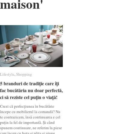
maison
'
Lifestyle
Lifestyle
,
Shopping
Shopping
5 branduri de tradiție care îți
5 branduri de tradiție care îți
fac bucătăria nu doar perfectă,
fac bucătăria nu doar perfectă,
ci să reziste cel puțin o viață!
ci să reziste cel puțin o viață!
Crezi că perfecțiunea în bucătărie
începe cu mobilierul la comandă? Nu
te contrazicem, însă continuarea e cel
puțin la fel de importantă. Și când
spunem continuare, ne referim la piese
care încep cu hota și plita și ajung