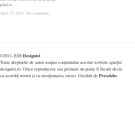
până la
April 25, 2016
April 25, 2016
/
/
No comments
No comments
Designist
©2011-2026
Toate drepturile de autor asupra conținutului acestui website aparțin
designist.ro. Orice reproducere sau preluare nu poate fi făcută decât
Presslabs
cu acordul nostru și cu menționarea sursei. Găzduit de
.