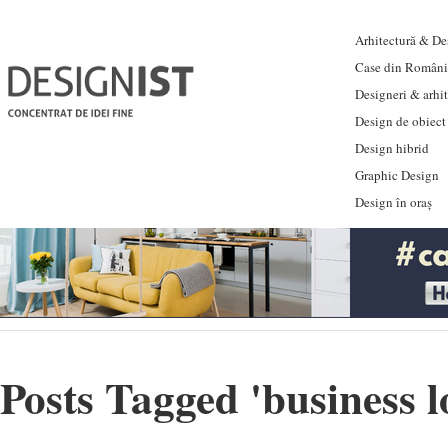
Arhitectură & Des
Case din Români
Designeri & arhi
Design de obiect
Design hibrid
Graphic Design
Design în oraș
Posts Tagged '
business l