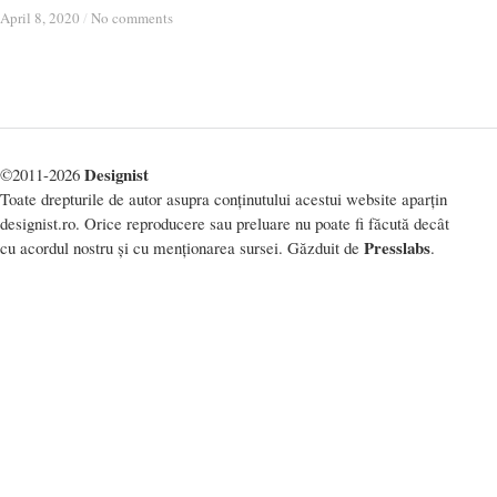
April 8, 2020
April 8, 2020
/
/
No comments
No comments
Designist
©2011-2026
Toate drepturile de autor asupra conținutului acestui website aparțin
designist.ro. Orice reproducere sau preluare nu poate fi făcută decât
Presslabs
cu acordul nostru și cu menționarea sursei. Găzduit de
.