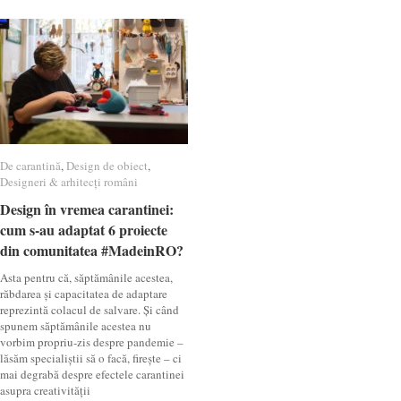
De carantină
De carantină
,
Design de obiect
Design de obiect
,
Designeri & arhitecți români
Designeri & arhitecți români
Design în vremea carantinei:
Design în vremea carantinei:
cum s-au adaptat 6 proiecte
cum s-au adaptat 6 proiecte
din comunitatea #MadeinRO?
din comunitatea #MadeinRO?
Asta pentru că, săptămânile acestea,
răbdarea și capacitatea de adaptare
reprezintă colacul de salvare. Și când
spunem săptămânile acestea nu
vorbim propriu-zis despre pandemie –
lăsăm specialiștii să o facă, firește – ci
mai degrabă despre efectele carantinei
asupra creativității