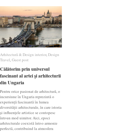
Arhitectură & Design interior
Arhitectură & Design interior
,
Design
Design
Travel
Travel
,
Guest post
Guest post
Călătorim prin universul
Călătorim prin universul
fascinant al artei și arhitecturii
fascinant al artei și arhitecturii
din Ungaria
din Ungaria
Pentru orice pasionat de arhitectură, o
incursiune în Ungaria reprezintă o
experiență fascinantă în lumea
diversității arhitecturale, în care istoria
și influențele artistice se contopesc
într-un mod uimitor. Aici, epoci
arhitecturale coexistă într-o armonie
perfectă, contribuind la atmosfera