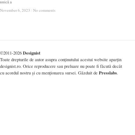
unică a
November 6, 2023
November 6, 2023
/
/
No comments
No comments
Designist
©2011-2026
Toate drepturile de autor asupra conținutului acestui website aparțin
designist.ro. Orice reproducere sau preluare nu poate fi făcută decât
Presslabs
cu acordul nostru și cu menționarea sursei. Găzduit de
.