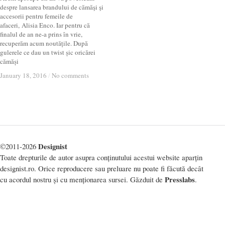
despre lansarea brandului de cămăşi şi
accesorii pentru femeile de
afaceri, Alisia Enco. Iar pentru că
finalul de an ne-a prins în vrie,
recuperăm acum noutățile. După
gulerele ce dau un twist șic oricărei
cămăși
January 18, 2016
January 18, 2016
/
/
No comments
No comments
Designist
©2011-2026
Toate drepturile de autor asupra conținutului acestui website aparțin
designist.ro. Orice reproducere sau preluare nu poate fi făcută decât
Presslabs
cu acordul nostru și cu menționarea sursei. Găzduit de
.