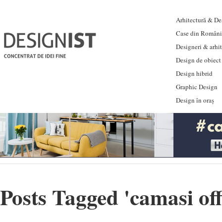
Arhitectură & Des
Case din Români
Designeri & arhi
Design de obiect
Design hibrid
Graphic Design
Design în oraș
Posts Tagged '
camasi of