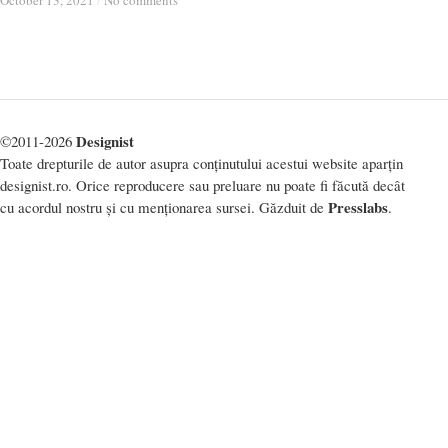
October 13, 2021
October 13, 2021
/
/
No comments
No comments
Designist
©2011-2026
Toate drepturile de autor asupra conținutului acestui website aparțin
designist.ro. Orice reproducere sau preluare nu poate fi făcută decât
Presslabs
cu acordul nostru și cu menționarea sursei. Găzduit de
.