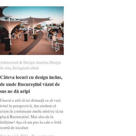
Arhitectură & Design interior
Arhitectură & Design interior
,
Design
Design
în oraș
în oraș
,
Instagram urban
Instagram urban
Câteva locuri cu design inclus,
Câteva locuri cu design inclus,
de unde Bucureștiul văzut de
de unde Bucureștiul văzut de
sus ne dă aripi
sus ne dă aripi
Uneori e util să iei distanță ca să vezi
totul în perspectivă, dar credem că
avem în continuare multe motive să ne
placă Bucureștiul. Mai ales de la
înălțime! Așa că am pus la cale o listă
scurtă de localuri