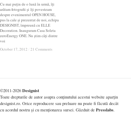
Cu mai puțin de o lună în urmă, îți
arătam fotografii și îți povesteam
despre evenimentul OPEN HOUSE,
pus la cale și prezentat de noi, echipa
DESIGNIST, împreună cu ELLE
Decoration. Inauguram Casa Soleta
zeroEnergy ONE. Nu știm câți dintre
voi
October 17, 2012
October 17, 2012
/
/
21 Comments
21 Comments
Designist
©2011-2026
Toate drepturile de autor asupra conținutului acestui website aparțin
designist.ro. Orice reproducere sau preluare nu poate fi făcută decât
Presslabs
cu acordul nostru și cu menționarea sursei. Găzduit de
.