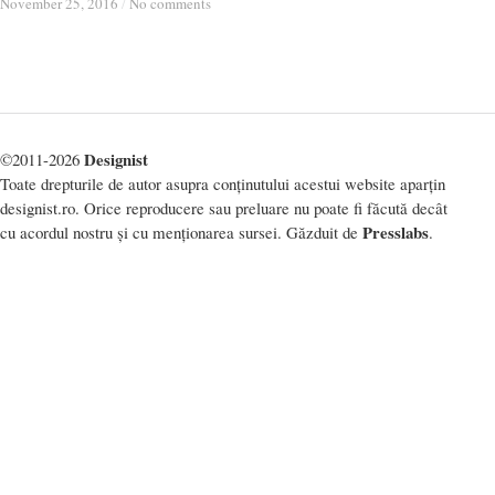
November 25, 2016
November 25, 2016
/
/
No comments
No comments
Designist
©2011-2026
Toate drepturile de autor asupra conținutului acestui website aparțin
designist.ro. Orice reproducere sau preluare nu poate fi făcută decât
Presslabs
cu acordul nostru și cu menționarea sursei. Găzduit de
.