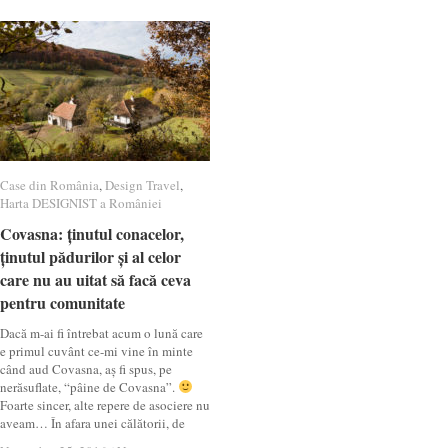
Case din România
Case din România
,
Design Travel
Design Travel
,
Harta DESIGNIST a României
Harta DESIGNIST a României
Covasna: ținutul conacelor,
Covasna: ținutul conacelor,
ținutul pădurilor și al celor
ținutul pădurilor și al celor
care nu au uitat să facă ceva
care nu au uitat să facă ceva
pentru comunitate
pentru comunitate
Dacă m-ai fi întrebat acum o lună care
e primul cuvânt ce-mi vine în minte
când aud Covasna, aș fi spus, pe
nerăsuflate, “pâine de Covasna”.
Foarte sincer, alte repere de asociere nu
aveam… În afara unei călătorii, de