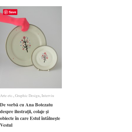
Save
Arte etc.
Arte etc.
,
Graphic Design
Graphic Design
,
Interviu
Interviu
De vorbă cu Ana Botezatu
De vorbă cu Ana Botezatu
despre ilustraţii, colaje şi
despre ilustraţii, colaje şi
obiecte în care Estul întâlneşte
obiecte în care Estul întâlneşte
Vestul
Vestul