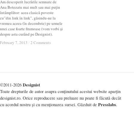
Am descoperit lucrările semnate de
Ana Botezatu mai mult sau mai puţin
întâmplător: acea clasică poveste
cu”din link în link”, găsindu-ne la
vremea aceea (în decembrie) pe urmele
unei case foarte frumoase (vom vorbi şi
despre asta curând pe Designist).
February 7, 2013
February 7, 2013
/
/
2 Comments
2 Comments
Designist
©2011-2026
Toate drepturile de autor asupra conținutului acestui website aparțin
designist.ro. Orice reproducere sau preluare nu poate fi făcută decât
Presslabs
cu acordul nostru și cu menționarea sursei. Găzduit de
.