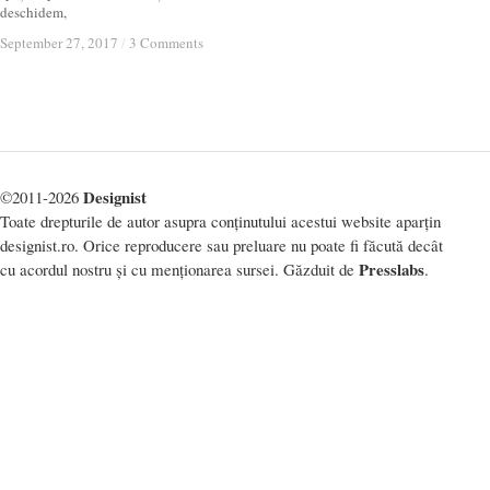
deschidem,
September 27, 2017
September 27, 2017
/
/
3 Comments
3 Comments
Designist
©2011-2026
Toate drepturile de autor asupra conținutului acestui website aparțin
designist.ro. Orice reproducere sau preluare nu poate fi făcută decât
Presslabs
cu acordul nostru și cu menționarea sursei. Găzduit de
.