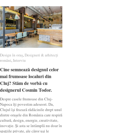
Design în oraș
Design în oraș
,
Designeri & arhitecți
Designeri & arhitecți
români
români
,
Interviu
Interviu
Cine semnează designul celor
Cine semnează designul celor
mai frumoase localuri din
mai frumoase localuri din
Cluj? Stăm de vorbă cu
Cluj? Stăm de vorbă cu
designerul Cosmin Todor.
designerul Cosmin Todor.
Despre casele frumoase din Cluj-
Napoca îți povestim adeseori. Da,
Clujul își fixează rădăcinile drept unul
dintre orașele din România care respiră
cultură, design, energie, creativitate,
inovație. Și asta se întâmplă nu doar în
spațiile private, ale căror uși le