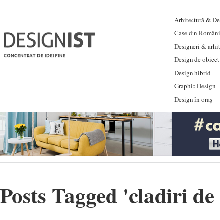
Arhitectură & Des
Case din Români
Designeri & arhi
Design de obiect
Design hibrid
Graphic Design
Design în oraș
Posts Tagged '
cladiri d