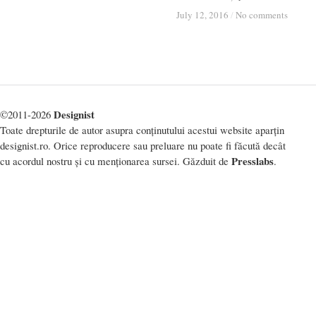
July 12, 2016
July 12, 2016
/
/
No comments
No comments
Designist
©2011-2026
Toate drepturile de autor asupra conținutului acestui website aparțin
designist.ro. Orice reproducere sau preluare nu poate fi făcută decât
Presslabs
cu acordul nostru și cu menționarea sursei. Găzduit de
.