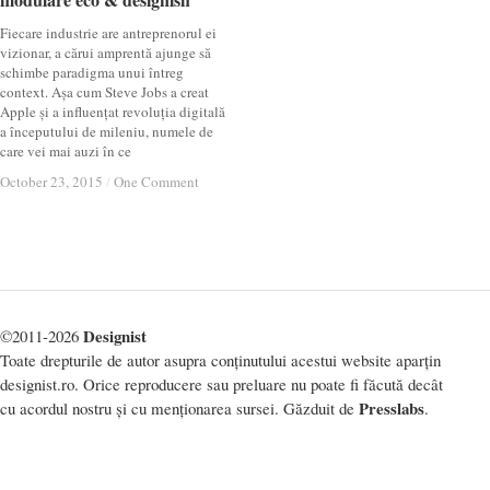
Fiecare industrie are antreprenorul ei
vizionar, a cărui amprentă ajunge să
schimbe paradigma unui întreg
context. Așa cum Steve Jobs a creat
Apple și a influențat revoluția digitală
a începutului de mileniu, numele de
care vei mai auzi în ce
October 23, 2015
October 23, 2015
/
/
One Comment
One Comment
Designist
©2011-2026
Toate drepturile de autor asupra conținutului acestui website aparțin
designist.ro. Orice reproducere sau preluare nu poate fi făcută decât
Presslabs
cu acordul nostru și cu menționarea sursei. Găzduit de
.