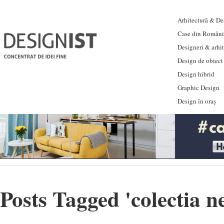
Arhitectură & Des
Case din Români
Designeri & arhi
Design de obiect
Design hibrid
Graphic Design
Design în oraș
Posts Tagged '
colectia ne