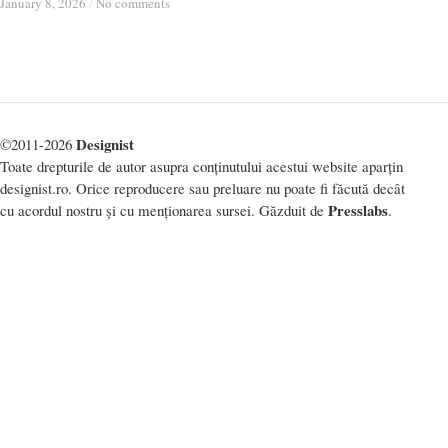
January 8, 2026
January 8, 2026
/
/
No comments
No comments
Designist
©2011-2026
Toate drepturile de autor asupra conținutului acestui website aparțin
designist.ro. Orice reproducere sau preluare nu poate fi făcută decât
Presslabs
cu acordul nostru și cu menționarea sursei. Găzduit de
.