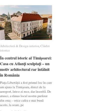
Arhitectură & Design interior
Arhitectură & Design interior
,
Clădiri
Clădiri
istorice
istorice
În centrul istoric al Timișoarei:
În centrul istoric al Timișoarei:
Casa cu Atlanți sculptați – un
Casa cu Atlanți sculptați – un
motiv arhitectural rar întâlnit
motiv arhitectural rar întâlnit
în România
în România
Piața Libertății a fost primul loc în care
am ajuns la Timișoara, direct de la
aeroport, într-o zi rece, dar însorită. De
atunci, a rămas locul nostru preferat
din oraș – orice cafea e mai bună
acolo, la soare, pe