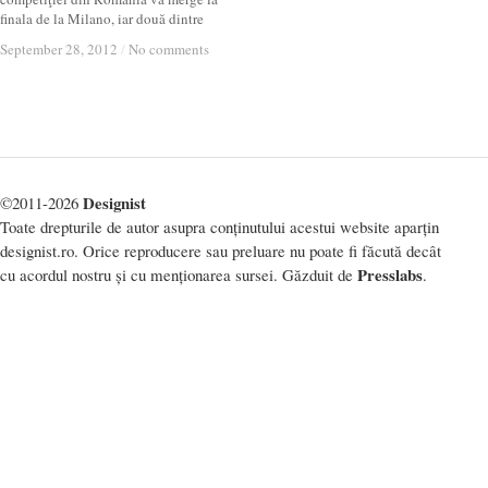
finala de la Milano, iar două dintre
September 28, 2012
September 28, 2012
/
/
No comments
No comments
Designist
©2011-2026
Toate drepturile de autor asupra conținutului acestui website aparțin
designist.ro. Orice reproducere sau preluare nu poate fi făcută decât
Presslabs
cu acordul nostru și cu menționarea sursei. Găzduit de
.