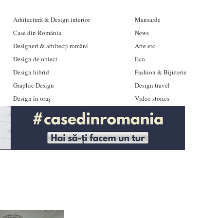
Arhitectură & Design interior
Mansarde
Case din România
News
Designeri & arhitecți români
Arte etc.
Design de obiect
Eco
Design hibrid
Fashion & Bijuterie
Graphic Design
Design travel
Design în oraș
Video stories
'