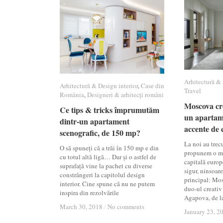
Arhitectură & 
Arhitectură & 
Arhitectură & Design interior
Arhitectură & Design interior
,
Case din
Case din
Travel
Travel
România
România
,
Designeri & arhitecți români
Designeri & arhitecți români
Moscova cre
Moscova cre
Ce tips & tricks împrumutăm
Ce tips & tricks împrumutăm
un apartam
un apartam
dintr-un apartament
dintr-un apartament
accente de c
accente de c
scenografic, de 150 mp?
scenografic, de 150 mp?
La noi au trecut
O să spuneți că a trăi în 150 mp e din
propunem o mi
cu totul altă ligă… Dar și o astfel de
capitală europ
suprafață vine la pachet cu diverse
sigur, ninsoare
constrângeri la capitolul design
principal: Mos
interior. Cine spune că nu ne putem
duo-ul creativ
inspira din rezolvările
Agapova, de l
March 30, 2018
March 30, 2018
/
/
No comments
No comments
January 23, 2
January 23, 2