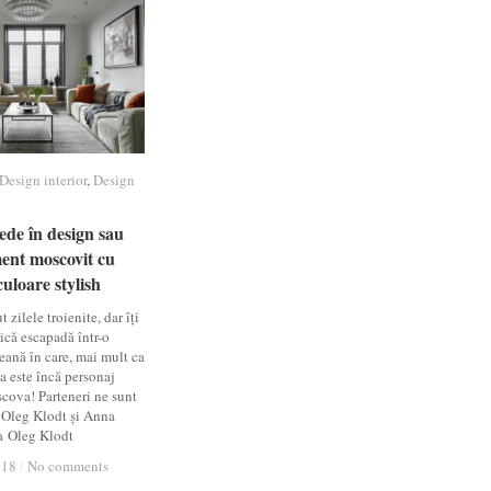
Design interior
Design interior
,
Design
Design
de în design sau
de în design sau
ent moscovit cu
ent moscovit cu
uloare stylish
uloare stylish
 zilele troienite, dar îți
că escapadă într-o
eană în care, mai mult ca
a este încă personaj
cova! Parteneri ne sunt
 Oleg Klodt și Anna
a Oleg Klodt
018
018
/
/
No comments
No comments