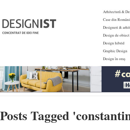
Arhitectură & Des
Case din Români
Designeri & arhi
Design de obiect
Design hibrid
Graphic Design
Design în oraș
Posts Tagged '
constanti