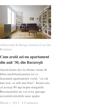
Arhitectură & Design interior
Arhitectură & Design interior
,
Case din
Case din
România
România
Cum arată azi un apartament
Cum arată azi un apartament
din anii ’30, din București
din anii ’30, din București
Auzim foarte des în ultima vreme de
fobia imobiliară pentru tot ce
înseamnă apartamente vechi: “cu cât
mai nou, cu atât mai bine”. Ironia este
că aceiași 80 mp înspre marginile
Bucureștiului nu vor avea aproape
niciodată detaliile unui spațiu
March 1, 2013
March 1, 2013
/
/
4 Comments
4 Comments