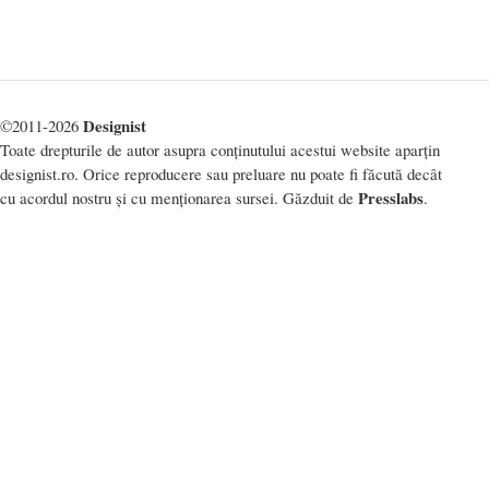
Designist
©2011-2026
Toate drepturile de autor asupra conținutului acestui website aparțin
designist.ro. Orice reproducere sau preluare nu poate fi făcută decât
Presslabs
cu acordul nostru și cu menționarea sursei. Găzduit de
.