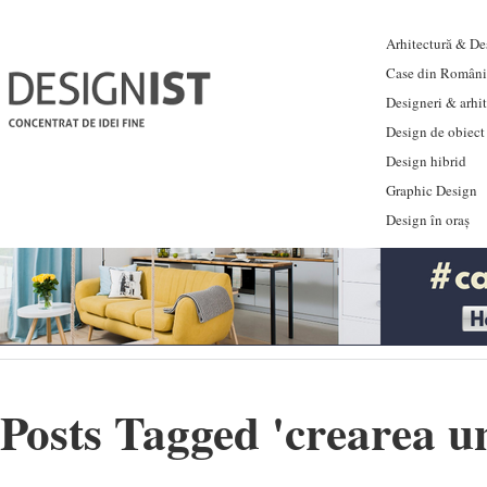
Arhitectură & Des
Case din Români
Designeri & arhi
Design de obiect
Design hibrid
Graphic Design
Design în oraș
Posts Tagged '
crearea un