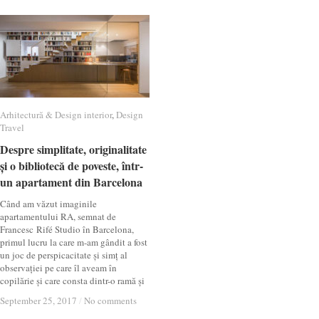
Arhitectură & Design interior
Arhitectură & Design interior
,
Design
Design
Travel
Travel
Despre simplitate, originalitate
Despre simplitate, originalitate
și o bibliotecă de poveste, într-
și o bibliotecă de poveste, într-
un apartament din Barcelona
un apartament din Barcelona
Când am văzut imaginile
apartamentului RA, semnat de
Francesc Rifé Studio în Barcelona,
primul lucru la care m-am gândit a fost
un joc de perspicacitate și simț al
observației pe care îl aveam în
copilărie și care consta dintr-o ramă și
September 25, 2017
September 25, 2017
/
/
No comments
No comments