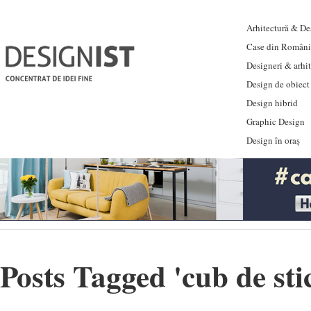
Arhitectură & Des
Case din Români
Designeri & arhi
Design de obiect
Design hibrid
Graphic Design
Design în oraș
Posts Tagged '
cub de sti