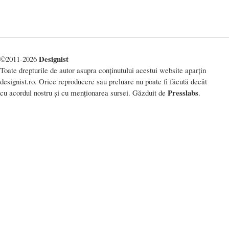
Designist
©2011-2026
Toate drepturile de autor asupra conținutului acestui website aparțin
designist.ro. Orice reproducere sau preluare nu poate fi făcută decât
Presslabs
cu acordul nostru și cu menționarea sursei. Găzduit de
.