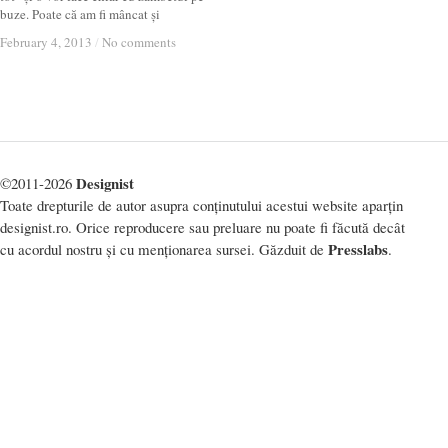
buze. Poate că am fi mâncat și
February 4, 2013
February 4, 2013
/
/
No comments
No comments
Designist
©2011-2026
Toate drepturile de autor asupra conținutului acestui website aparțin
designist.ro. Orice reproducere sau preluare nu poate fi făcută decât
Presslabs
cu acordul nostru și cu menționarea sursei. Găzduit de
.