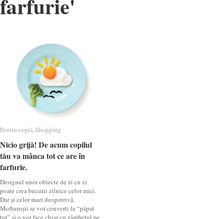
farfurie
'
Pentru copii
Pentru copii
,
Shopping
Shopping
Nicio grijă! De acum copilul
Nicio grijă! De acum copilul
tău va mânca tot ce are în
tău va mânca tot ce are în
farfurie.
farfurie.
Designul unor obiecte de zi cu zi
poate crea bucurii zilnice celor mici.
Dar și celor mari deopotrivă.
Mofturoșii se vor converti la “păpat
tot” și o vor face chiar cu zâmbetul pe