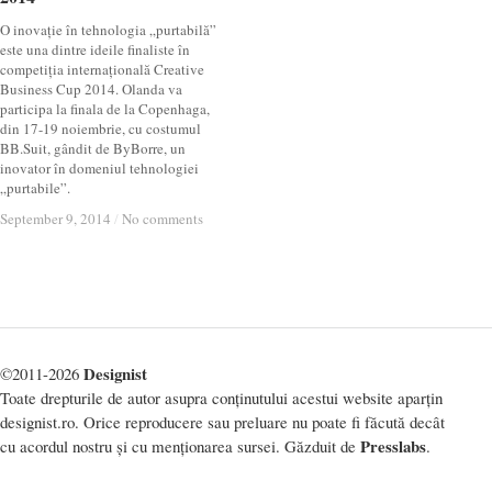
O inovație în tehnologia „purtabilă”
este una dintre ideile finaliste în
competiția internațională Creative
Business Cup 2014. Olanda va
participa la finala de la Copenhaga,
din 17-19 noiembrie, cu costumul
BB.Suit, gândit de ByBorre, un
inovator în domeniul tehnologiei
„purtabile”.
September 9, 2014
September 9, 2014
/
/
No comments
No comments
Designist
©2011-2026
Toate drepturile de autor asupra conținutului acestui website aparțin
designist.ro. Orice reproducere sau preluare nu poate fi făcută decât
Presslabs
cu acordul nostru și cu menționarea sursei. Găzduit de
.