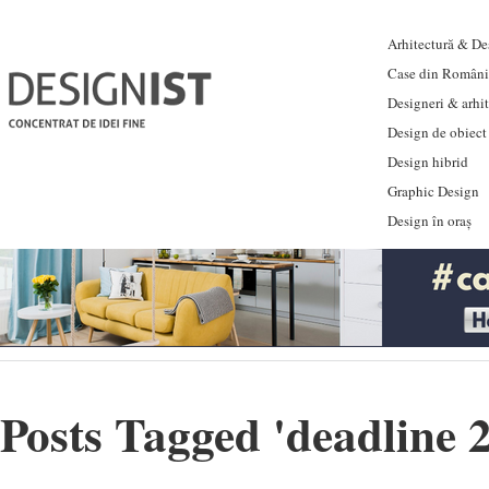
Arhitectură & Des
Case din Români
Designeri & arhi
Design de obiect
Design hibrid
Graphic Design
Design în oraș
Posts Tagged '
deadline 