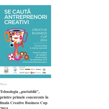
News
News
Tehnologia „purtabilă”,
Tehnologia „purtabilă”,
printre primele concurente în
printre primele concurente în
finala Creative Business Cup
finala Creative Business Cup
2014
2014