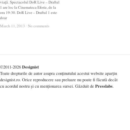
viaţă. Spectacolul DoR Live – Draftul
1 are loc la Cinemateca Eforie, de la
ora 19:30. DoR Live – Draftul 1 este
doar
March 11, 2013
March 11, 2013
/
/
No comments
No comments
Designist
©2011-2026
Toate drepturile de autor asupra conținutului acestui website aparțin
designist.ro. Orice reproducere sau preluare nu poate fi făcută decât
Presslabs
cu acordul nostru și cu menționarea sursei. Găzduit de
.