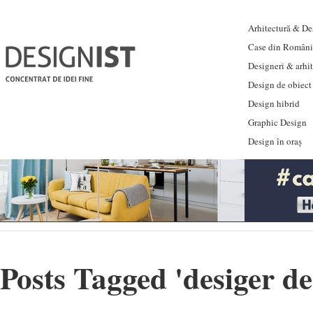
Arhitectură & Des
Case din Români
Designeri & arhi
Design de obiect
Design hibrid
Graphic Design
Design în oraș
Posts Tagged '
desiger d