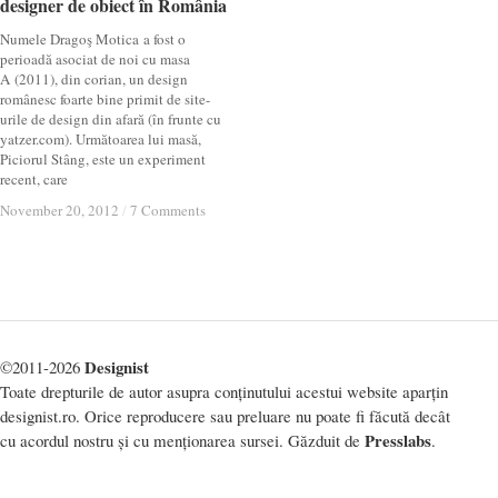
designer de obiect în România
designer de obiect în România
Numele Dragoş Motica a fost o
perioadă asociat de noi cu masa
A (2011), din corian, un design
românesc foarte bine primit de site-
urile de design din afară (în frunte cu
yatzer.com). Următoarea lui masă,
Piciorul Stâng, este un experiment
recent, care
November 20, 2012
November 20, 2012
/
/
7 Comments
7 Comments
Designist
©2011-2026
Toate drepturile de autor asupra conținutului acestui website aparțin
designist.ro. Orice reproducere sau preluare nu poate fi făcută decât
Presslabs
cu acordul nostru și cu menționarea sursei. Găzduit de
.