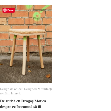
Save
Design de obiect
Design de obiect
,
Designeri & arhitecți
Designeri & arhitecți
români
români
,
Interviu
Interviu
De vorbă cu Dragoș Motica
De vorbă cu Dragoș Motica
despre ce înseamnă să fii
despre ce înseamnă să fii