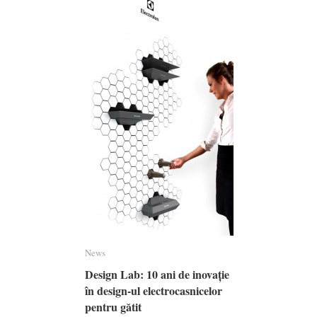
News
News
Design Lab: 10 ani de inovație
Design Lab: 10 ani de inovație
în design-ul electrocasnicelor
în design-ul electrocasnicelor
pentru gătit
pentru gătit