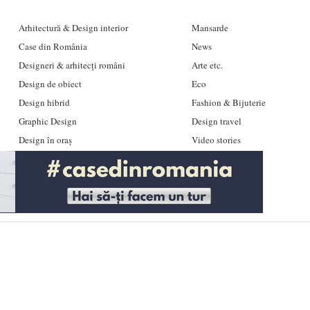
Arhitectură & Design interior
Mansarde
Case din România
News
Designeri & arhitecți români
Arte etc.
Design de obiect
Eco
Design hibrid
Fashion & Bijuterie
Graphic Design
Design travel
Design în oraș
Video stories