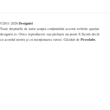
Designist
©2011-2026
Toate drepturile de autor asupra conținutului acestui website aparțin
designist.ro. Orice reproducere sau preluare nu poate fi făcută decât
Presslabs
cu acordul nostru și cu menționarea sursei. Găzduit de
.