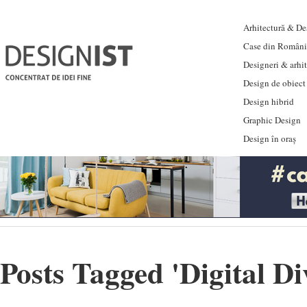
Arhitectură & Des
Case din Români
Designeri & arhi
Design de obiect
Design hibrid
Graphic Design
Design în oraș
Posts Tagged '
Digital D