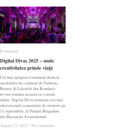
Eveniment
Eveniment
Digital Divas 2025 – unde
Digital Divas 2025 – unde
creativitatea prinde viață
creativitatea prinde viață
Cel mai așteptat eveniment dedicat
creatorilor de conținut de Fashion,
Beauty & Lifestyle din România
revine toamna aceasta cu o nouă
ediție. Digital Divas reunește cea mai
efervescentă comunitate de creatori, pe
11 septembrie, la Palatul Bragadiru
din București. Evenimentul
August 22, 2025
August 22, 2025
/
/
No comments
No comments