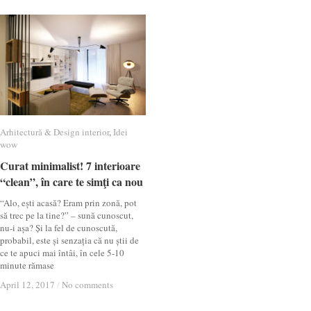
Arhitectură & Design interior
Arhitectură & Design interior
,
Idei
Idei
wow
wow
Curat minimalist! 7 interioare
Curat minimalist! 7 interioare
“clean”, în care te simţi ca nou
“clean”, în care te simţi ca nou
“Alo, ești acasă? Eram prin zonă, pot
să trec pe la tine?” – sună cunoscut,
nu-i așa? Și la fel de cunoscută,
probabil, este și senzația că nu știi de
ce te apuci mai întâi, în cele 5-10
minute rămase
April 12, 2017
April 12, 2017
/
/
No comments
No comments