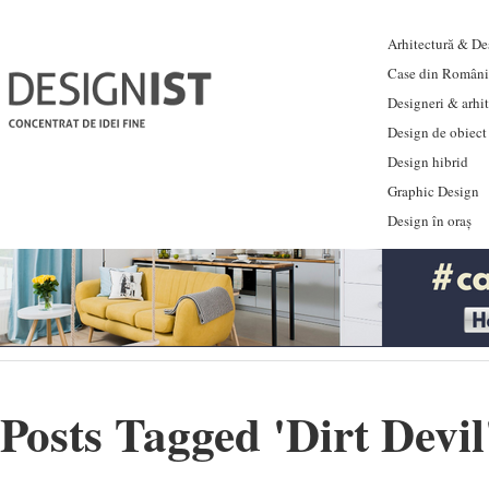
Arhitectură & Des
Case din Români
Designeri & arhi
Design de obiect
Design hibrid
Graphic Design
Design în oraș
Posts Tagged '
Dirt Devil