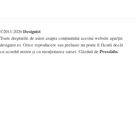
Designist
©2011-2026
Toate drepturile de autor asupra conținutului acestui website aparțin
designist.ro. Orice reproducere sau preluare nu poate fi făcută decât
Presslabs
cu acordul nostru și cu menționarea sursei. Găzduit de
.