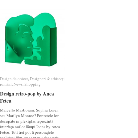
Design de obiect
Design de obiect
,
Designeri & arhitecți
Designeri & arhitecți
români
români
,
News
News
,
Shopping
Shopping
Design retro-pop by Anca
Design retro-pop by Anca
Fetcu
Fetcu
Marcello Mastroiani, Sophia Loren
sau Marilyn Monroe? Portretele lor
decupate în plexiglas reprezintă
interfața noilor lămpi Icons by Anca
Fetcu. Toți trei pot fi personajele
aceluiași film, cu scenariu decorativ