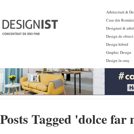
Arhitectură & Des
Case din Români
Designeri & arhi
Design de obiect
Design hibrid
Graphic Design
Design în oraș
Posts Tagged '
dolce far 