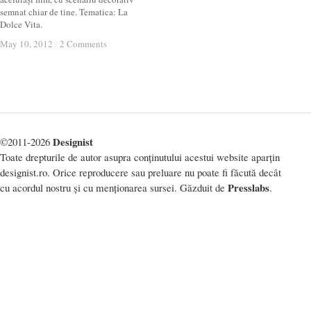
semnat chiar de tine. Tematica: La
Dolce Vita.
May 10, 2012
May 10, 2012
/
/
2 Comments
2 Comments
Designist
©2011-2026
Toate drepturile de autor asupra conținutului acestui website aparțin
designist.ro. Orice reproducere sau preluare nu poate fi făcută decât
Presslabs
cu acordul nostru și cu menționarea sursei. Găzduit de
.