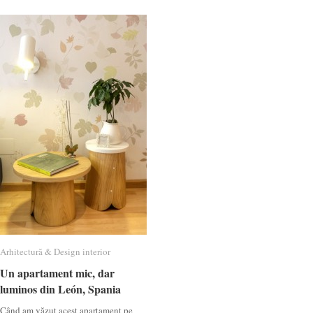
Arhitectură & Design interior
Arhitectură & Design interior
Un apartament mic, dar
Un apartament mic, dar
luminos din León, Spania
luminos din León, Spania
Când am văzut acest apartament pe