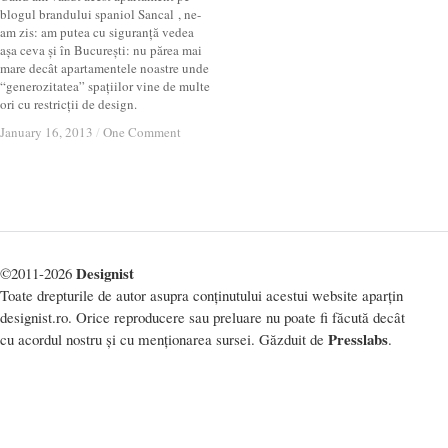
blogul brandului spaniol Sancal , ne-
am zis: am putea cu siguranță vedea
așa ceva și în București: nu părea mai
mare decât apartamentele noastre unde
“generozitatea” spațiilor vine de multe
ori cu restricții de design.
January 16, 2013
January 16, 2013
/
/
One Comment
One Comment
Designist
©2011-2026
Toate drepturile de autor asupra conținutului acestui website aparțin
designist.ro. Orice reproducere sau preluare nu poate fi făcută decât
Presslabs
cu acordul nostru și cu menționarea sursei. Găzduit de
.