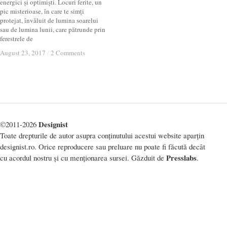
energici și optimiști. Locuri ferite, un
pic misterioase, în care te simți
protejat, învăluit de lumina soarelui
sau de lumina lunii, care pătrunde prin
ferestrele de
August 23, 2017
August 23, 2017
/
/
2 Comments
2 Comments
Designist
©2011-2026
Toate drepturile de autor asupra conținutului acestui website aparțin
designist.ro. Orice reproducere sau preluare nu poate fi făcută decât
Presslabs
cu acordul nostru și cu menționarea sursei. Găzduit de
.