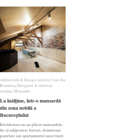
Arhitectură & Design interior
Arhitectură & Design interior
,
Case din
Case din
România
România
,
Designeri & arhitecți
Designeri & arhitecți
români
români
,
Mansarde
Mansarde
La înălțime, într-o mansardă
La înălțime, într-o mansardă
din zona nobilă a
din zona nobilă a
Bucureștiului
Bucureștiului
Întotdeauna ne-au plăcut mansardele,
fie că adăpostesc birouri, dormitoare
pastelate sau apartamentul unor tineri